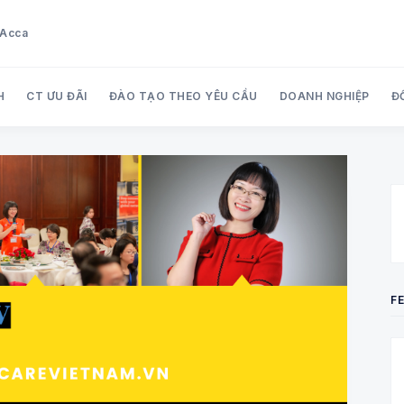
u Acca
H
CT ƯU ĐÃI
ĐÀO TẠO THEO YÊU CẦU
DOANH NGHIỆP
Đ
Search Audit Care Việt Nam
F