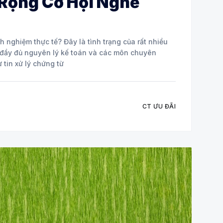
 Rộng Cơ Hội Nghề
 là tình trạng của rất nhiều
tự tin xử lý chứng từ
CT ƯU ĐÃI