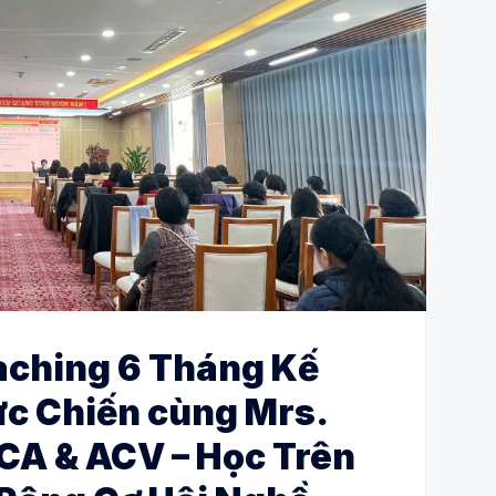
aching 6 Tháng Kế
ực Chiến cùng Mrs.
A & ACV – Học Trên