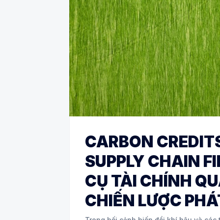
CARBON CREDITS
SUPPLY CHAIN F
CỤ TÀI CHÍNH Q
CHIẾN LƯỢC PHÁ
Trong bối cảnh biến đổi khí hậu và các