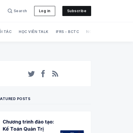
Search
Log in
Subscribe
ỐI TÁC
HỌC VIÊN TALK
IFRS - BCTC
NGHIỆP VỤ
PHÁT TRI
Twitter
Facebook
RSS
EATURED POSTS
Chương trình đào tạo:
Kế Toán Quản Trị