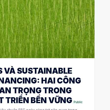
 VÀ SUSTAINABLE
INANCING: HAI CÔNG
UAN TRỌNG TRONG
T TRIỂN BỀN VỮNG
Public
 tiêu chuẩn ESG ngày càng trở nên quan trọng,