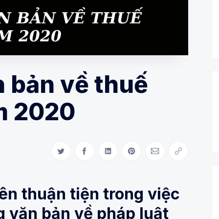
 bản về thuế
m 2020
Share on Twitter
Share on Facebook
Share on LinkedIn
Share on Pinterest
Share via Email
Copy link
n thuận tiện trong việc
g văn bản về pháp luật