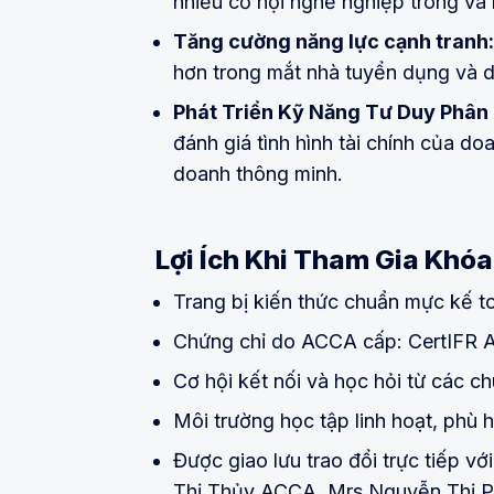
nhiều cơ hội nghề nghiệp trong và
Tăng cường năng lực cạnh tranh:
hơn trong mắt nhà tuyển dụng và d
Phát Triển Kỹ Năng Tư Duy Phân 
đánh giá tình hình tài chính của do
doanh thông minh.
Lợi Ích Khi Tham Gia Khó
Trang bị kiến thức chuẩn mực kế t
Chứng chỉ do ACCA cấp: CertIFR A
Cơ hội kết nối và học hỏi từ các c
Môi trường học tập linh hoạt, phù 
Được giao lưu trao đổi trực tiếp v
Thị Thủy ACCA
,
Mrs Nguyễn Thị 