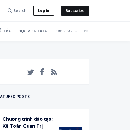
Search
Log in
Subscribe
ỐI TÁC
HỌC VIÊN TALK
IFRS - BCTC
NGHIỆP VỤ
PHÁT TRI
Twitter
Facebook
RSS
EATURED POSTS
Chương trình đào tạo:
Kế Toán Quản Trị