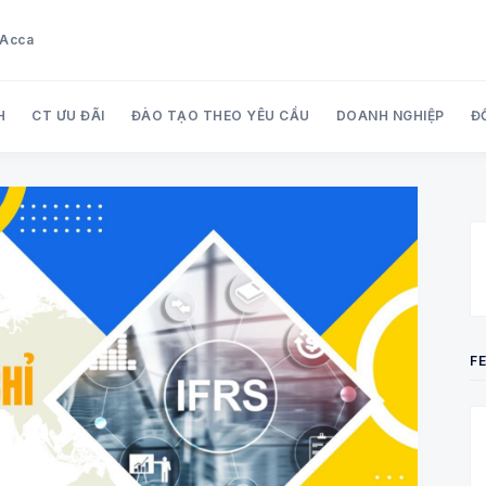
u Acca
H
CT ƯU ĐÃI
ĐÀO TẠO THEO YÊU CẦU
DOANH NGHIỆP
Đ
Search Audit Care Việt Nam
F