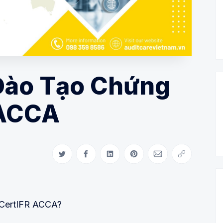
Đào Tạo Chứng
 ACCA
Share on Twitter
Share on Facebook
Share on LinkedIn
Share on Pinterest
Share via Email
Copy link
 CertIFR ACCA?