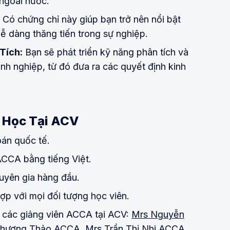
 ngoài nước.
Có chứng chỉ này giúp bạn trở nên nổi bật
ễ dàng thăng tiến trong sự nghiệp.
Tích:
Bạn sẽ phát triển kỹ năng phân tích và
anh nghiệp, từ đó đưa ra các quyết định kinh
a Học Tại ACV
oán quốc tế.
CCA bằng tiếng Việt.
huyên gia hàng đầu.
hợp với mọi đối tượng học viên.
ới các giảng viên ACCA tại ACV:
Mrs Nguyễn
Phương Thảo ACCA
,
M
rs Trần Thị Nhi ACCA .