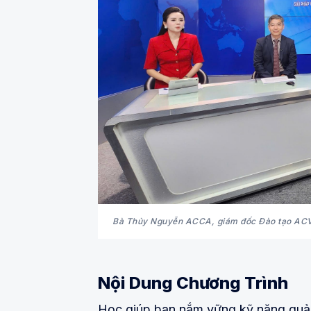
Bà Thủy Nguyễn ACCA, giám đốc Đào tạo ACV t
Nội Dung Chương Trình
Học giúp bạn nắm vững kỹ năng quản 