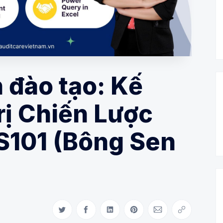
 đào tạo: Kế
ị Chiến Lược
S101 (Bông Sen
Share on Twitter
Share on Facebook
Share on LinkedIn
Share on Pinterest
Share via Email
Copy link