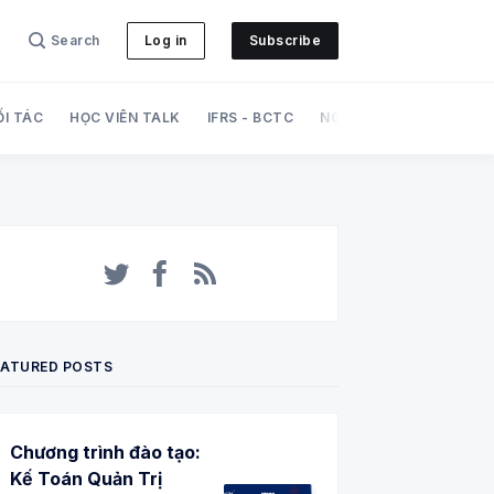
Search
Log in
Subscribe
ỐI TÁC
HỌC VIÊN TALK
IFRS - BCTC
NGHIỆP VỤ
PHÁT TRI
Twitter
Facebook
RSS
EATURED POSTS
Chương trình đào tạo:
Kế Toán Quản Trị