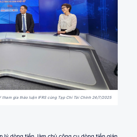
ham gia thảo luận IFRS cùng Tạp Chí Tài Chính 24/7/2025
lý dòng tiền, làm chủ công cụ dòng tiền gián