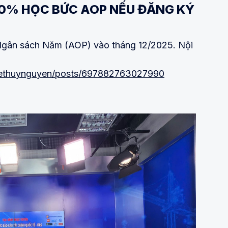
50% HỌC BỨC AOP NẾU ĐĂNG KÝ
gân sách Năm (AOP) vào tháng 12/2025. Nội
rethuynguyen/posts/697882763027990