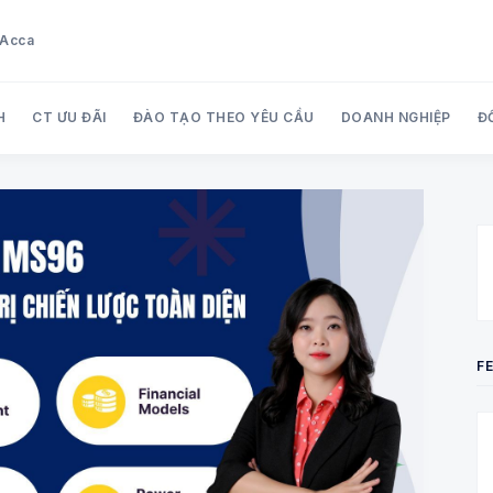
u Acca
H
CT ƯU ĐÃI
ĐÀO TẠO THEO YÊU CẦU
DOANH NGHIỆP
Đ
Search Audit Care Việt Nam
F