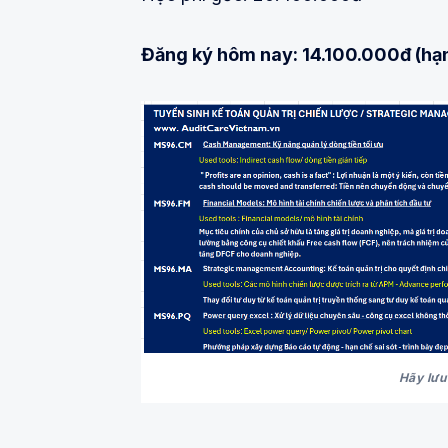
Đăng ký hôm nay: 14.100.000đ (hạ
Hãy lưu 