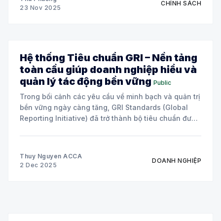
CHÍNH SÁCH
23 Nov 2025
Hệ thống Tiêu chuẩn GRI – Nền tảng
toàn cầu giúp doanh nghiệp hiểu và
quản lý tác động bền vững
Public
Trong bối cảnh các yêu cầu về minh bạch và quản trị
bền vững ngày càng tăng, GRI Standards (Global
Reporting Initiative) đã trở thành bộ tiêu chuẩn được
sử dụng rộng rãi nhất thế giới cho báo cáo bền vững.
GRI giúp các tổ chức – thuộc mọi quy mô
Thuy Nguyen ACCA
DOANH NGHIỆP
2 Dec 2025