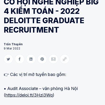
CƠ HỘI NGHỀ NGHIỆP BIG
4 KIỂM TOÁN - 2022
DELOITTE GRADUATE
RECRUITMENT
Trần Thuyên
9 Mar 2022
Share on Twitter
Share on Facebook
Share on LinkedIn
Share on Pinterest
Share via Email
Copy link
👉 Các vị trí mở tuyển bao gồm:
• Audit Associate – văn phòng Hà Nội
(
https://deloi.tt/3Hzi3Wq
)