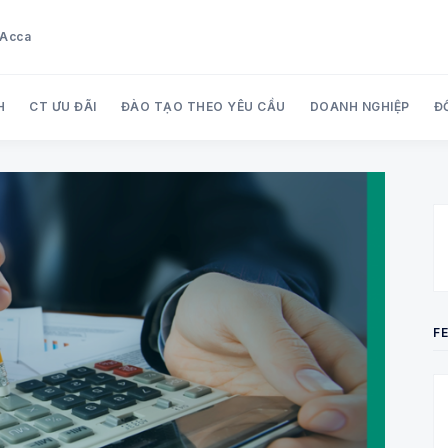
u Acca
H
CT ƯU ĐÃI
ĐÀO TẠO THEO YÊU CẦU
DOANH NGHIỆP
Đ
Search Audit Care Việt Nam
F