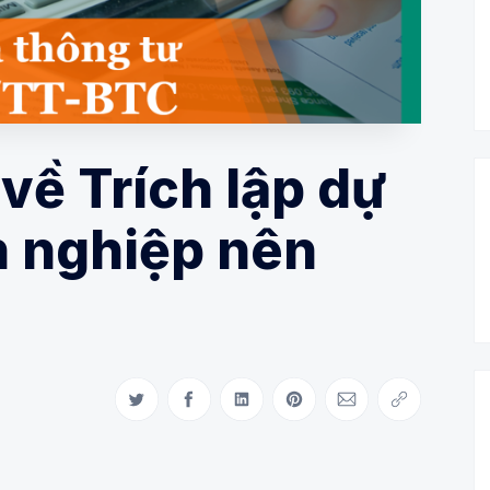
về Trích lập dự
 nghiệp nên
Share on Twitter
Share on Facebook
Share on LinkedIn
Share on Pinterest
Share via Email
Copy link