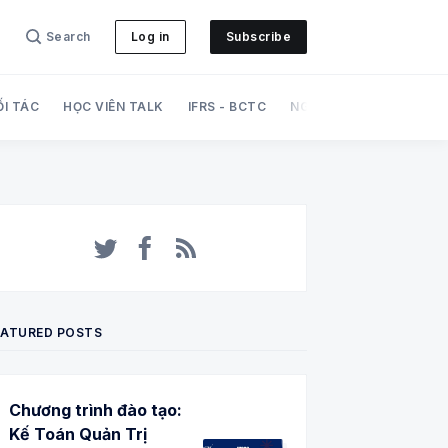
Search
Log in
Subscribe
ỐI TÁC
HỌC VIÊN TALK
IFRS - BCTC
NGHIỆP VỤ
PHÁT TRI
Twitter
Facebook
RSS
EATURED POSTS
Chương trình đào tạo:
Kế Toán Quản Trị