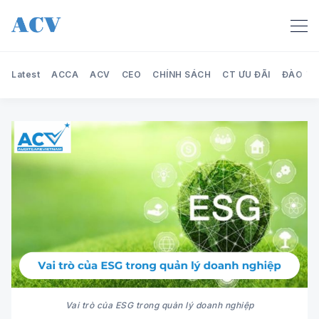
Latest
ACCA
ACV
CEO
CHÍNH SÁCH
CT ƯU ĐÃI
ĐÀO TẠ
Search Audit Care Việt Nam
Vai trò của ESG trong quản lý doanh nghiệp