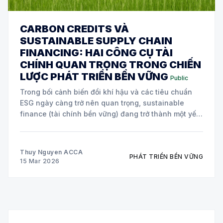
CARBON CREDITS VÀ
SUSTAINABLE SUPPLY CHAIN
FINANCING: HAI CÔNG CỤ TÀI
CHÍNH QUAN TRỌNG TRONG CHIẾN
LƯỢC PHÁT TRIỂN BỀN VỮNG
Public
Trong bối cảnh biến đổi khí hậu và các tiêu chuẩn
ESG ngày càng trở nên quan trọng, sustainable
finance (tài chính bền vững) đang trở thành một yếu
tố cốt lõi trong chiến lược của nhiều doanh nghiệp
toàn cầu. Hai công cụ tài chính đang được áp dụng
Thuy Nguyen ACCA
PHÁT TRIỂN BỀN VỮNG
15 Mar 2026