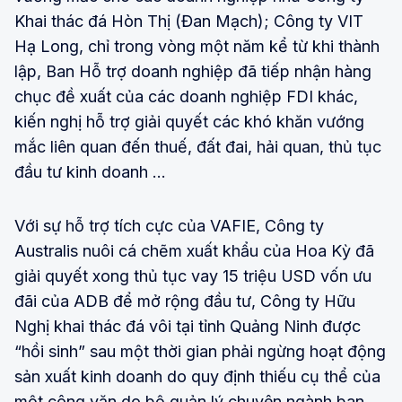
Khai thác đá Hòn Thị (Đan Mạch); Công ty VIT
Hạ Long, chỉ trong vòng một năm kể từ khi thành
lập, Ban Hỗ trợ doanh nghiệp đã tiếp nhận hàng
chục đề xuất của các doanh nghiệp FDI khác,
kiến nghị hỗ trợ giải quyết các khó khăn vướng
mắc liên quan đến thuế, đất đai, hải quan, thủ tục
đầu tư kinh doanh …
Với sự hỗ trợ tích cực của VAFIE, Công ty
Australis nuôi cá chẽm xuất khẩu của Hoa Kỳ đã
giải quyết xong thủ tục vay 15 triệu USD vốn ưu
đãi của ADB để mở rộng đầu tư, Công ty Hữu
Nghị khai thác đá vôi tại tỉnh Quảng Ninh được
“hồi sinh” sau một thời gian phải ngừng hoạt động
sản xuất kinh doanh do quy định thiếu cụ thể của
một công văn do bộ quản lý chuyên ngành ban