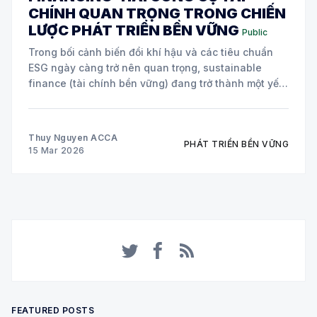
CHÍNH QUAN TRỌNG TRONG CHIẾN
LƯỢC PHÁT TRIỂN BỀN VỮNG
Public
Trong bối cảnh biến đổi khí hậu và các tiêu chuẩn
ESG ngày càng trở nên quan trọng, sustainable
finance (tài chính bền vững) đang trở thành một yếu
tố cốt lõi trong chiến lược của nhiều doanh nghiệp
toàn cầu. Hai công cụ tài chính đang được áp dụng
Thuy Nguyen ACCA
PHÁT TRIỂN BỀN VỮNG
15 Mar 2026
Twitter
Facebook
RSS
FEATURED POSTS