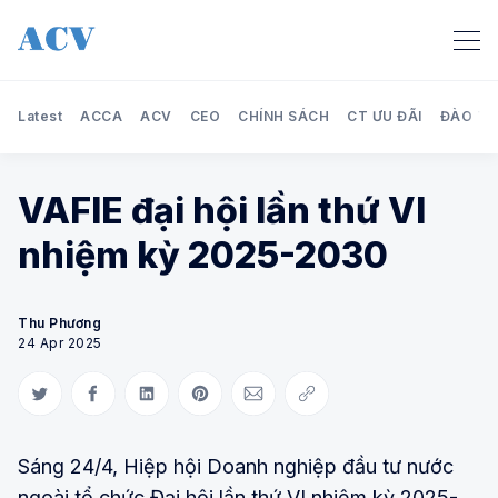
Latest
ACCA
ACV
CEO
CHÍNH SÁCH
CT ƯU ĐÃI
ĐÀO TẠ
VAFIE đại hội lần thứ VI
nhiệm kỳ 2025-2030
Thu Phương
24 Apr 2025
Share on Twitter
Share on Facebook
Share on LinkedIn
Share on Pinterest
Share via Email
Copy link
Sáng 24/4, Hiệp hội Doanh nghiệp đầu tư nước
ngoài tổ chức Đại hội lần thứ VI nhiệm kỳ 2025-