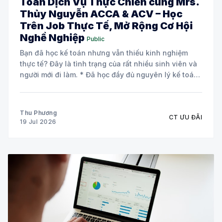
Toán Dịch Vụ Thực Chiến cùng Mrs.
Thủy Nguyễn ACCA & ACV – Học
Trên Job Thực Tế, Mở Rộng Cơ Hội
Nghề Nghiệp
Public
Bạn đã học kế toán nhưng vẫn thiếu kinh nghiệm
thực tế? Đây là tình trạng của rất nhiều sinh viên và
người mới đi làm. * Đã học đầy đủ nguyên lý kế toán
và các môn chuyên ngành. * Biết định khoản nhưng
chưa tự tin xử lý chứng từ
Thu Phương
CT ƯU ĐÃI
19 Jul 2026