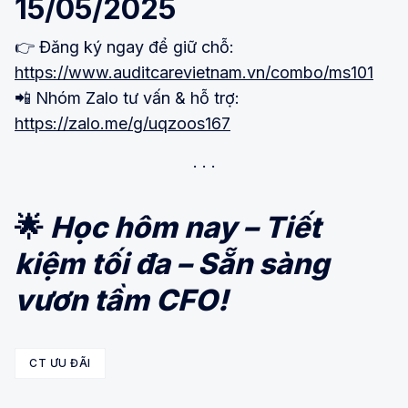
15/05/2025
👉 Đăng ký ngay để giữ chỗ:
https://www.auditcarevietnam.vn/combo/ms101
📲 Nhóm Zalo tư vấn & hỗ trợ:
https://zalo.me/g/uqzoos167
🌟
Học hôm nay – Tiết
kiệm tối đa – Sẵn sàng
vươn tầm CFO!
CT ƯU ĐÃI