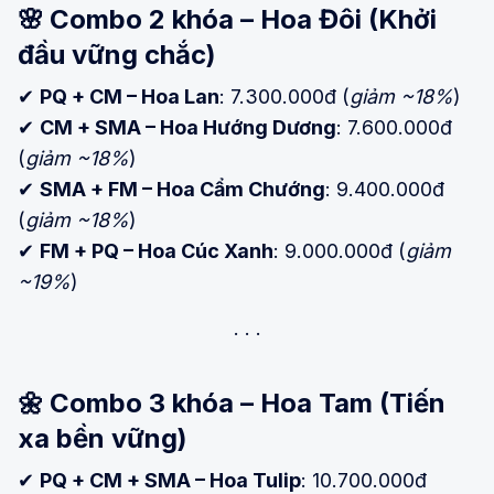
🌸
Combo 2 khóa – Hoa Đôi (Khởi
đầu vững chắc)
✔
PQ + CM – Hoa Lan
: 7.300.000đ (
giảm ~18%
)
✔
CM + SMA – Hoa Hướng Dương
: 7.600.000đ
(
giảm ~18%
)
✔
SMA + FM – Hoa Cẩm Chướng
: 9.400.000đ
(
giảm ~18%
)
✔
FM + PQ – Hoa Cúc Xanh
: 9.000.000đ (
giảm
~19%
)
🌼
Combo 3 khóa – Hoa Tam (Tiến
xa bền vững)
✔
PQ + CM + SMA – Hoa Tulip
: 10.700.000đ