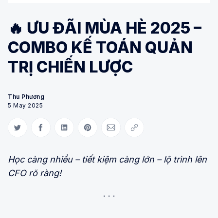
🔥 ƯU ĐÃI MÙA HÈ 2025 –
COMBO KẾ TOÁN QUẢN
TRỊ CHIẾN LƯỢC
Thu Phương
5 May 2025
Share on Twitter
Share on Facebook
Share on LinkedIn
Share on Pinterest
Share via Email
Copy link
Học càng nhiều – tiết kiệm càng lớn – lộ trình lên
CFO rõ ràng!