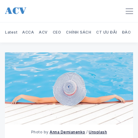
Latest
ACCA
ACV
CEO
CHÍNH SÁCH
CT ƯU ĐÃI
ĐÀO TẠ
Search Audit Care Việt Nam
Photo by
Anna Demianenko
/
Unsplash