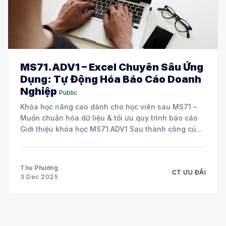
MS71.ADV1 – Excel Chuyên Sâu Ứng
Dụng: Tự Động Hóa Báo Cáo Doanh
Nghiệp
Public
Khóa học nâng cao dành cho học viên sau MS71 –
Muốn chuẩn hóa dữ liệu & tối ưu quy trình báo cáo
Giới thiệu khóa học MS71.ADV1 Sau thành công của
chương trình MS71 – Excel Thực hành từ Cơ bản đến
Nâng cao, nhiều học viên bày tỏ nhu cầu
Thu Phương
CT ƯU ĐÃI
3 Dec 2025