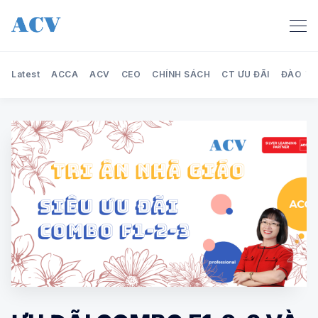
Latest
ACCA
ACV
CEO
CHÍNH SÁCH
CT ƯU ĐÃI
ĐÀO TẠ
Search Audit Care Việt Nam