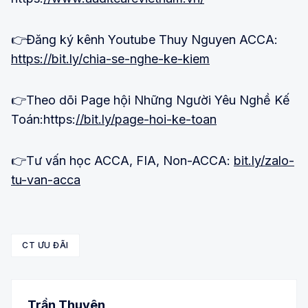
👉Đăng ký kênh Youtube Thuy Nguyen ACCA:
https://bit.ly/chia-se-nghe-ke-kiem
👉Theo dõi Page hội Những Người Yêu Nghề Kế
Toán:https:
//bit.ly/page-hoi-ke-toan
👉Tư vấn học ACCA, FIA, Non-ACCA:
bit.ly/zalo-
tu-van-acca
CT ƯU ĐÃI
Trần Thuyên