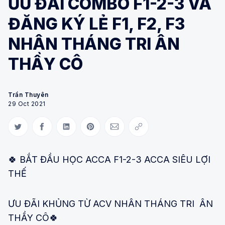
ƯU ĐÃI COMBO F1-2-3 VÀ
ĐĂNG KÝ LẺ F1, F2, F3
NHÂN THÁNG TRI ÂN
THẦY CÔ
Trần Thuyên
29 Oct 2021
Share on Twitter
Share on Facebook
Share on LinkedIn
Share on Pinterest
Share via Email
Copy link
🍀 BẮT ĐẦU HỌC ACCA F1-2-3 ACCA SIÊU LỢI
THẾ
ƯU ĐÃI KHỦNG TỪ ACV NHÂN THÁNG TRI ÂN
THẦY CÔ🍀