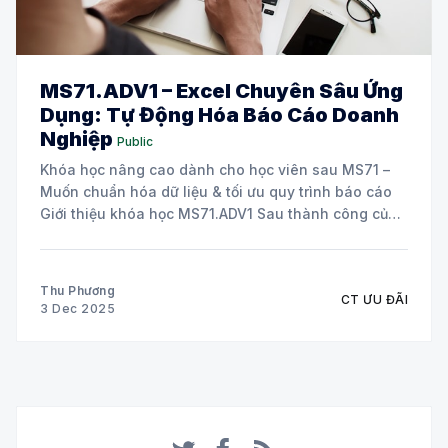
MS71.ADV1 – Excel Chuyên Sâu Ứng
Dụng: Tự Động Hóa Báo Cáo Doanh
Nghiệp
Public
Khóa học nâng cao dành cho học viên sau MS71 –
Muốn chuẩn hóa dữ liệu & tối ưu quy trình báo cáo
Giới thiệu khóa học MS71.ADV1 Sau thành công của
chương trình MS71 – Excel Thực hành từ Cơ bản đến
Nâng cao, nhiều học viên bày tỏ nhu cầu
Thu Phương
CT ƯU ĐÃI
3 Dec 2025