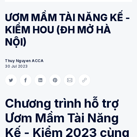
ƯƠM MẦM TÀI NĂNG KẾ -
KIỂM HOU (ĐH MỞ HÀ
NỘI)
Thuy Nguyen ACCA
30 Jul 2023
Share on Twitter
Share on Facebook
Share on LinkedIn
Share on Pinterest
Share via Email
Copy link
Chương trình hỗ trợ
Ươm Mầm Tài Năng
Kế - Kiểm 2023 cùng