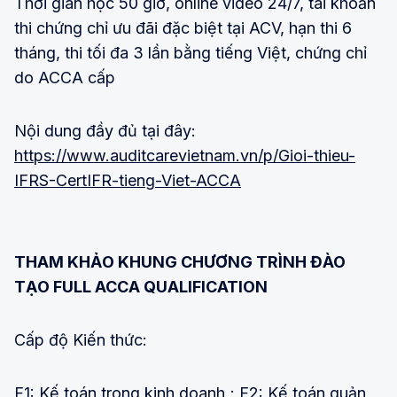
Thời gian học 50 giờ, online video 24/7, tài khoản
thi chứng chỉ ưu đãi đặc biệt tại ACV, hạn thi 6
tháng, thi tối đa 3 lần bằng tiếng Việt, chứng chỉ
do ACCA cấp
Nội dung đầy đủ tại đây:
https://www.auditcarevietnam.vn/p/Gioi-thieu-
IFRS-CertIFR-tieng-Viet-ACCA
THAM KHẢO KHUNG CHƯƠNG TRÌNH ĐÀO
TẠO FULL ACCA QUALIFICATION
Cấp độ Kiến thức:
F1: Kế toán trong kinh doanh ; F2: Kế toán quản