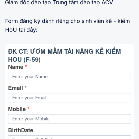
Giám đốc đào tạo Trung tâm đào taọ ACV
Form đăng ký dành riêng cho sinh viên kế - kiểm
HoU tại đây:
ĐK CT: ƯƠM MẦM TÀI NĂNG KẾ KIỂM 
HOU (F-59)
Name
*
Email
*
Mobile
*
BirthDate