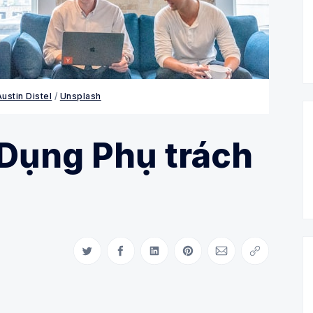
ustin Distel
/
Unsplash
 Dụng Phụ trách
Share on Twitter
Share on Facebook
Share on LinkedIn
Share on Pinterest
Share via Email
Copy link