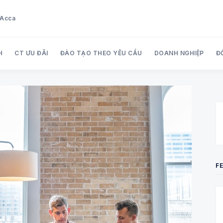
u Acca
H
CT ƯU ĐÃI
ĐÀO TẠO THEO YÊU CẦU
DOANH NGHIỆP
Đ
Search Audit Care Việt Nam
F