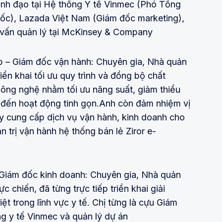
ãnh đạo tại Hệ thống Y tế Vinmec (Phó Tổng
ốc), Lazada Việt Nam (Giám đốc marketing),
ố vấn quản lý tại McKinsey & Company
p – Giám đốc vận hành: Chuyên gia, Nhà quản
riển khai tối ưu quy trình và đồng bộ chất
ông nghệ nhằm tối ưu năng suất, giảm thiểu
g đến hoạt động tinh gọn.Anh còn đảm nhiệm vị
y cung cấp dịch vụ vận hành, kinh doanh cho
n trị vận hành hệ thống bán lẻ Ziror e-
 Giám đốc kinh doanh: Chuyên gia, Nhà quản
c chiến, đã từng trực tiếp triển khai giải
ệt trong lĩnh vực y tế. Chị từng là cựu Giám
g y tế Vinmec và quản lý dự án