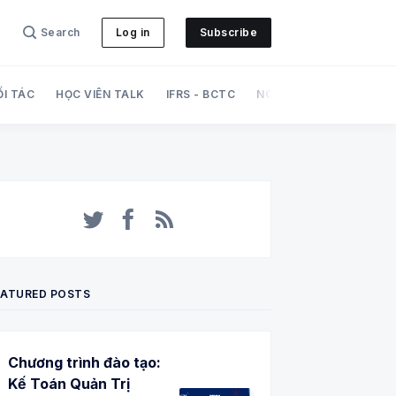
Search
Log in
Subscribe
ỐI TÁC
HỌC VIÊN TALK
IFRS - BCTC
NGHIỆP VỤ
PHÁT TRI
Twitter
Facebook
RSS
EATURED POSTS
Chương trình đào tạo:
Kế Toán Quản Trị