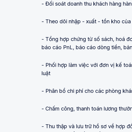
- Đối soát doanh thu khách hàng hà
- Theo dõi nhập - xuất - tồn kho của 
- Tổng hợp chứng từ số sách, hoá đ
báo cáo PnL, báo cáo dòng tiền, bản
- Phối hợp làm việc với đơn vị kế to
luật
- Phân bổ chi phí cho các phòng kh
- Chấm công, thanh toán lương thưở
- Thu thập và lưu trữ hồ sơ về hợp đ