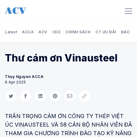
Latest
ACCA
ACV
CEO
CHÍNH SÁCH
CT ƯU ĐÃI
ĐÀO TẠ
Thư cám ơn Vinausteel
Search Audit Care Việt Nam
Thuy Nguyen ACCA
6 Apr 2025
Share on Twitter
Share on Facebook
Share on LinkedIn
Share on Pinterest
Share via Email
Copy link
TRÂN TRỌNG CẢM ƠN CÔNG TY THÉP VIỆT
ÚC VINAUSTEEL VÀ 58 CÁN BỘ NHÂN VIÊN ĐÃ
THAM GIA CHƯƠNG TRÌNH ĐÀO TẠO KỸ NĂNG