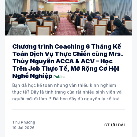
Chương trình Coaching 6 Tháng Kế
Toán Dịch Vụ Thực Chiến cùng Mrs.
Thủy Nguyễn ACCA & ACV – Học
Trên Job Thực Tế, Mở Rộng Cơ Hội
Nghề Nghiệp
Public
Bạn đã học kế toán nhưng vẫn thiếu kinh nghiệm
thực tế? Đây là tình trạng của rất nhiều sinh viên và
người mới đi làm. * Đã học đầy đủ nguyên lý kế toán
và các môn chuyên ngành. * Biết định khoản nhưng
chưa tự tin xử lý chứng từ
Thu Phương
CT ƯU ĐÃI
19 Jul 2026