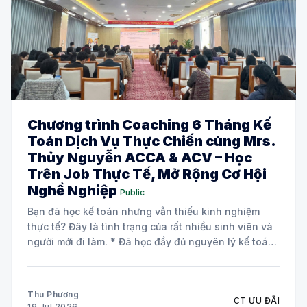
Chương trình Coaching 6 Tháng Kế
Toán Dịch Vụ Thực Chiến cùng Mrs.
Thủy Nguyễn ACCA & ACV – Học
Trên Job Thực Tế, Mở Rộng Cơ Hội
Nghề Nghiệp
Public
Bạn đã học kế toán nhưng vẫn thiếu kinh nghiệm
thực tế? Đây là tình trạng của rất nhiều sinh viên và
người mới đi làm. * Đã học đầy đủ nguyên lý kế toán
và các môn chuyên ngành. * Biết định khoản nhưng
chưa tự tin xử lý chứng từ
Thu Phương
CT ƯU ĐÃI
19 Jul 2026