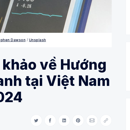
ephen Dawson
/
Unsplash
m khảo về Hướng
nh tại Việt Nam
024
Share on Twitter
Share on Facebook
Share on LinkedIn
Share on Pinterest
Share via Email
Copy link