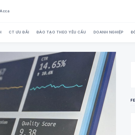
u Acca
H
CT ƯU ĐÃI
ĐÀO TẠO THEO YÊU CẦU
DOANH NGHIỆP
Đ
Search Audit Care Việt Nam
F