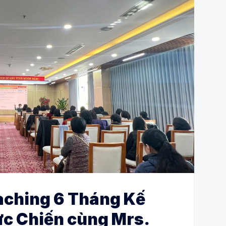
aching 6 Tháng Kế
ực Chiến cùng Mrs.