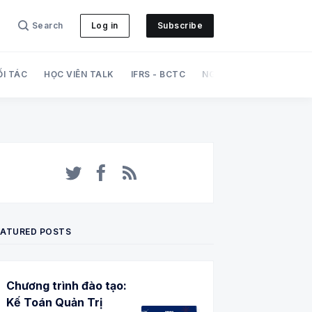
Search
Log in
Subscribe
ỐI TÁC
HỌC VIÊN TALK
IFRS - BCTC
NGHIỆP VỤ
PHÁT TRI
Twitter
Facebook
RSS
EATURED POSTS
Chương trình đào tạo:
Kế Toán Quản Trị