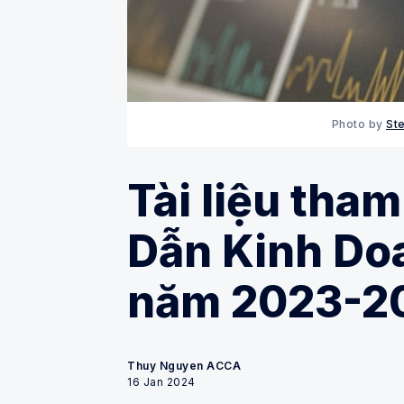
Photo by
St
Tài liệu tha
Dẫn Kinh Doa
năm 2023-2
Thuy Nguyen ACCA
16 Jan 2024