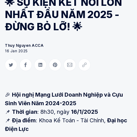
🌟 SỰ KIỆN KẾT NỐI LỚN
NHẤT ĐẦU NĂM 2025 -
ĐỪNG BỎ LỠ! 🌟
Thuy Nguyen ACCA
16 Jan 2025
Share on Twitter
Share on Facebook
Share on LinkedIn
Share on Pinterest
Share via Email
Copy link
🎉
Hội nghị Mạng Lưới Doanh Nghiệp và Cựu
Sinh Viên Năm 2024-2025
📌
Thời gian
: 8h30, ngày
16/1/2025
📌
Địa điểm
: Khoa Kế Toán - Tài Chính,
Đại học
Điện Lực