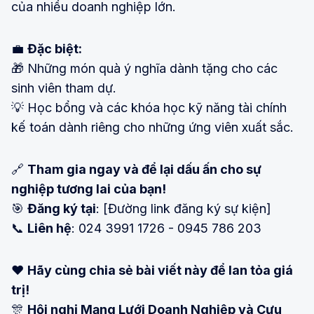
của nhiều doanh nghiệp lớn.
💼
Đặc biệt:
🎁 Những món quà ý nghĩa dành tặng cho các
sinh viên tham dự.
💡 Học bổng và các khóa học kỹ năng tài chính
kế toán dành riêng cho những ứng viên xuất sắc.
🔗
Tham gia ngay và để lại dấu ấn cho sự
nghiệp tương lai của bạn!
🎯
Đăng ký tại
: [Đường link đăng ký sự kiện]
📞
Liên hệ
: 024 3991 1726 - 0945 786 203
❤️
Hãy cùng chia sẻ bài viết này để lan tỏa giá
trị!
🎊
Hội nghị Mạng Lưới Doanh Nghiệp và Cựu