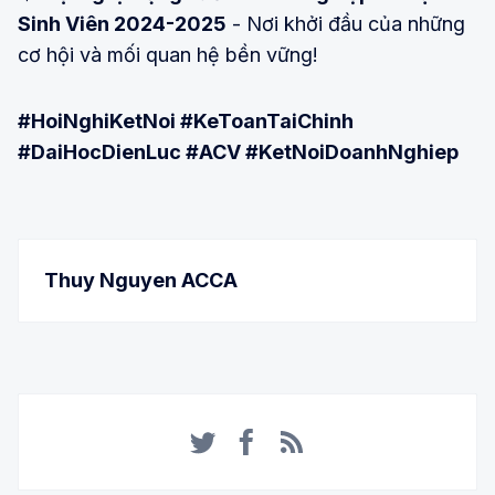
Sinh Viên 2024-2025
- Nơi khởi đầu của những
cơ hội và mối quan hệ bền vững!
#HoiNghiKetNoi #KeToanTaiChinh
#DaiHocDienLuc #ACV #KetNoiDoanhNghiep
Thuy Nguyen ACCA
Twitter
Facebook
RSS