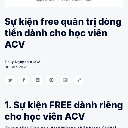
Sự kiện free quản trị dòng
tiền dành cho học viên
ACV
Thuy Nguyen ACCA
30 Sep 2025
Share on Twitter
Share on Facebook
Share on LinkedIn
Share on Pinterest
Share via Email
Copy link
1. Sự kiện FREE dành riêng
cho học viên ACV