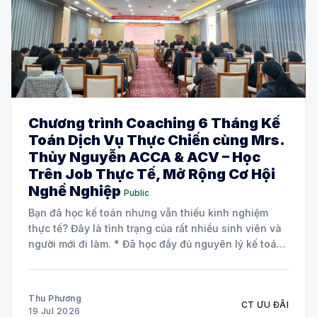
Chương trình Coaching 6 Tháng Kế
Toán Dịch Vụ Thực Chiến cùng Mrs.
Thủy Nguyễn ACCA & ACV – Học
Trên Job Thực Tế, Mở Rộng Cơ Hội
Nghề Nghiệp
Public
Bạn đã học kế toán nhưng vẫn thiếu kinh nghiệm
thực tế? Đây là tình trạng của rất nhiều sinh viên và
người mới đi làm. * Đã học đầy đủ nguyên lý kế toán
và các môn chuyên ngành. * Biết định khoản nhưng
chưa tự tin xử lý chứng từ
Thu Phương
CT ƯU ĐÃI
19 Jul 2026