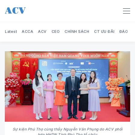
Latest
ACCA
ACV
CEO
CHÍNH SÁCH
CT ƯU ĐÃI
ĐÀO TẠ
Search Audit Care Việt Nam
Sự kiện Phú Thọ cùng thầy Nguyễn Văn Phụng do ACV phối
hợp HHDN Tỉnh Phú Thọ tổ chức