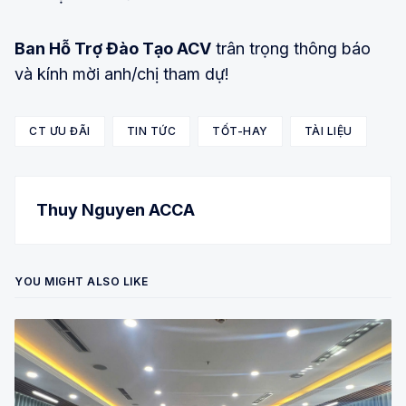
Ban Hỗ Trợ Đào Tạo ACV
trân trọng thông báo
và kính mời anh/chị tham dự!
CT ƯU ĐÃI
TIN TỨC
TỐT-HAY
TÀI LIỆU
Thuy Nguyen ACCA
YOU MIGHT ALSO LIKE