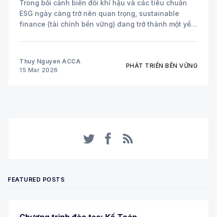
Trong bối cảnh biến đổi khí hậu và các tiêu chuẩn
ESG ngày càng trở nên quan trọng, sustainable
finance (tài chính bền vững) đang trở thành một yếu
tố cốt lõi trong chiến lược của nhiều doanh nghiệp
toàn cầu. Hai công cụ tài chính đang được áp dụng
Thuy Nguyen ACCA
PHÁT TRIỂN BỀN VỮNG
15 Mar 2026
Twitter
Facebook
RSS
FEATURED POSTS
Chương trình đào tạo: Kế Toán