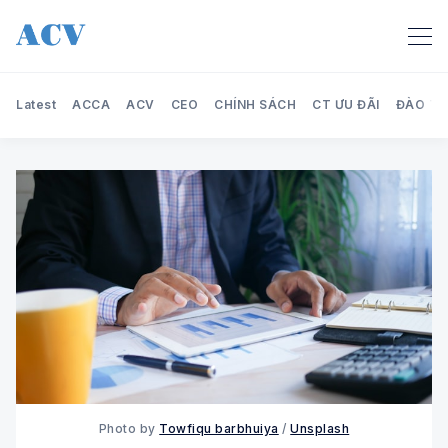
Latest
ACCA
ACV
CEO
CHÍNH SÁCH
CT ƯU ĐÃI
ĐÀO TẠ
Search Audit Care Việt Nam
Photo by
Towfiqu barbhuiya
/
Unsplash