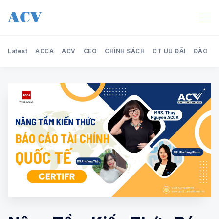
Latest
ACCA
ACV
CEO
CHÍNH SÁCH
CT ƯU ĐÃI
ĐÀO TẠ
Search Audit Care Việt Nam