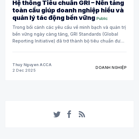
Hệ thống Tiêu chuẩn GRI – Nền tảng
toàn cầu giúp doanh nghiệp hiểu và
quản lý tác động bền vững
Public
Trong bối cảnh các yêu cầu về minh bạch và quản trị
bền vững ngày càng tăng, GRI Standards (Global
Reporting Initiative) đã trở thành bộ tiêu chuẩn được
sử dụng rộng rãi nhất thế giới cho báo cáo bền vững.
GRI giúp các tổ chức – thuộc mọi quy mô
Thuy Nguyen ACCA
DOANH NGHIỆP
2 Dec 2025
Twitter
Facebook
RSS