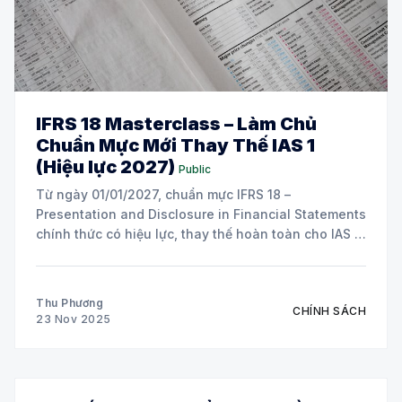
IFRS 18 Masterclass – Làm Chủ
Chuẩn Mực Mới Thay Thế IAS 1
(Hiệu lực 2027)
Public
Từ ngày 01/01/2027, chuẩn mực IFRS 18 –
Presentation and Disclosure in Financial Statements
chính thức có hiệu lực, thay thế hoàn toàn cho IAS 1.
Đây là thay đổi có tính bước ngoặt, ảnh hưởng trực
tiếp đến cấu trúc trình bày báo cáo tài chính của mọi
Thu Phương
CHÍNH SÁCH
23 Nov 2025