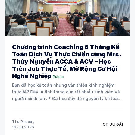
Chương trình Coaching 6 Tháng Kế
Toán Dịch Vụ Thực Chiến cùng Mrs.
Thủy Nguyễn ACCA & ACV – Học
Trên Job Thực Tế, Mở Rộng Cơ Hội
Nghề Nghiệp
Public
Bạn đã học kế toán nhưng vẫn thiếu kinh nghiệm
thực tế? Đây là tình trạng của rất nhiều sinh viên và
người mới đi làm. * Đã học đầy đủ nguyên lý kế toán
và các môn chuyên ngành. * Biết định khoản nhưng
chưa tự tin xử lý chứng từ
Thu Phương
CT ƯU ĐÃI
19 Jul 2026