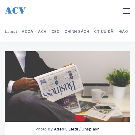
Latest
ACCA
ACV
CEO
CHÍNH SÁCH
CT ƯU ĐÃI
ĐÀO TẠ
Search Audit Care Việt Nam
Photo by
Adeolu Eletu
/
Unsplash