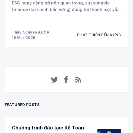
ESG ngày càng trở nên quan trọng, sustainable
finance (tài chính bền vững) đang trở thành một yếu
tố cốt lõi trong chiến lược của nhiều doanh nghiệp
toàn cầu. Hai công cụ tài chính đang được áp dụng
Thuy Nguyen ACCA
PHÁT TRIỂN BỀN VỮNG
15 Mar 2026
Twitter
Facebook
RSS
FEATURED POSTS
Chương trình đào tạo: Kế Toán