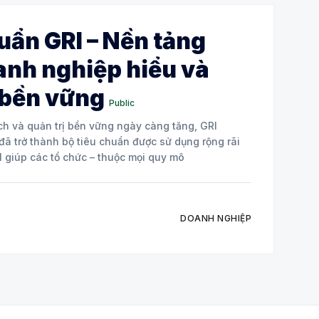
uẩn GRI – Nền tảng
anh nghiệp hiểu và
 bền vững
Public
ch và quản trị bền vững ngày càng tăng, GRI
 đã trở thành bộ tiêu chuẩn được sử dụng rộng rãi
thế giới cho báo cáo bền vững. GRI giúp các tổ chức – thuộc mọi quy mô
DOANH NGHIỆP