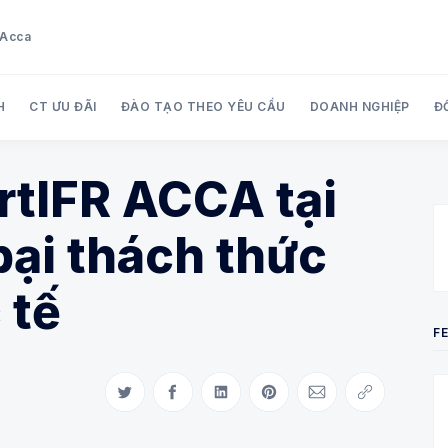
u Acca
H
CT ƯU ĐÃI
ĐÀO TẠO THEO YÊU CẦU
DOANH NGHIỆP
Đ
rtIFR ACCA tại
Search Audit Care Việt Nam
ại thách thức
 tế
F
Share on Twitter
Share on Facebook
Share on LinkedIn
Share on Pinterest
Share via Email
Copy link