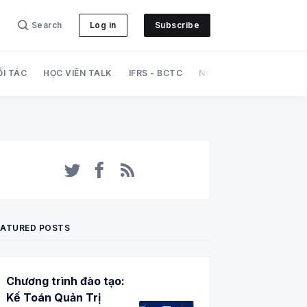
Search
Log in
Subscribe
ỐI TÁC
HỌC VIÊN TALK
IFRS - BCTC
NGHIỆP VỤ
PHÁT TRI
Twitter
Facebook
RSS
EATURED POSTS
Chương trình đào tạo:
Kế Toán Quản Trị