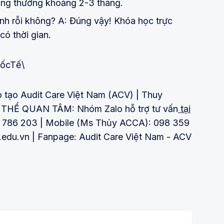
ông thường khoảng 2-3 tháng.
rảnh rỗi không? A: Đúng vậy! Khóa học trực
có thời gian.
ốcTế\
 tạo Audit Care Việt Nam (ACV) | Thuy
HỂ QUAN TÂM: Nhóm Zalo hỗ trợ tư vấn
tại
45 786 203 | Mobile (Ms Thủy ACCA): 098 359
.edu.vn | Fanpage: Audit Care Việt Nam - ACV