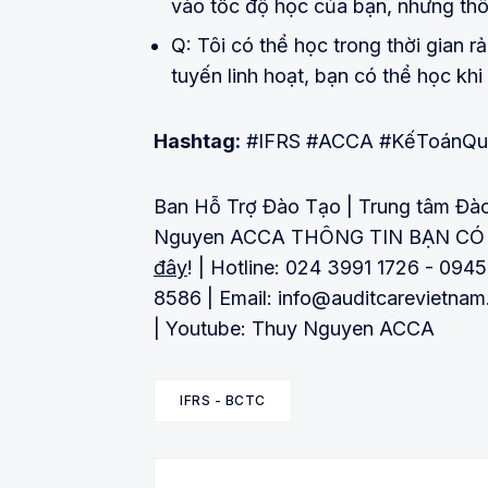
vào tốc độ học của bạn, nhưng th
Q: Tôi có thể học trong thời gian 
tuyến linh hoạt, bạn có thể học khi 
Hashtag:
#IFRS #ACCA #KếToánQu
Ban Hỗ Trợ Đào Tạo | Trung tâm Đào
Nguyen ACCA THÔNG TIN BẠN CÓ T
đây
! | Hotline: 024 3991 1726 - 09
8586 | Email: info@auditcarevietnam
| Youtube: Thuy Nguyen ACCA
IFRS - BCTC