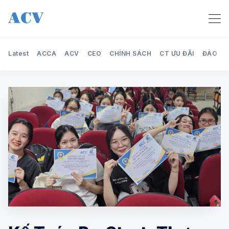
Latest
ACCA
ACV
CEO
CHÍNH SÁCH
CT ƯU ĐÃI
ĐÀO TẠ
Search Audit Care Việt Nam