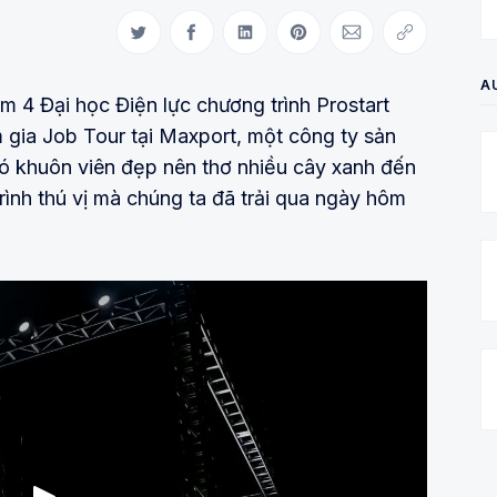
Share on Twitter
Share on Facebook
Share on LinkedIn
Share on Pinterest
Share via Email
Copy link
A
m 4 Đại học Điện lực chương trình Prostart
 gia Job Tour tại Maxport, một công ty sản
ó khuôn viên đẹp nên thơ nhiều cây xanh đến
ình thú vị mà chúng ta đã trải qua ngày hôm