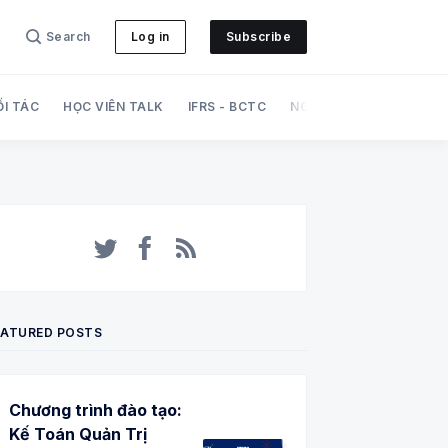
Search
Log in
Subscribe
ỐI TÁC
HỌC VIÊN TALK
IFRS - BCTC
NGHIỆP VỤ
PHÁT TRI
Twitter
Facebook
RSS
EATURED POSTS
Chương trình đào tạo:
Kế Toán Quản Trị