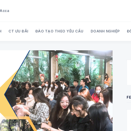
u Acca
H
CT ƯU ĐÃI
ĐÀO TẠO THEO YÊU CẦU
DOANH NGHIỆP
Đ
Search Audit Care Việt Nam
F