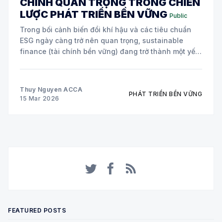
CHÍNH QUAN TRỌNG TRONG CHIẾN
LƯỢC PHÁT TRIỂN BỀN VỮNG
Public
Trong bối cảnh biến đổi khí hậu và các tiêu chuẩn
ESG ngày càng trở nên quan trọng, sustainable
finance (tài chính bền vững) đang trở thành một yếu
tố cốt lõi trong chiến lược của nhiều doanh nghiệp
toàn cầu. Hai công cụ tài chính đang được áp dụng
Thuy Nguyen ACCA
PHÁT TRIỂN BỀN VỮNG
15 Mar 2026
Twitter
Facebook
RSS
FEATURED POSTS