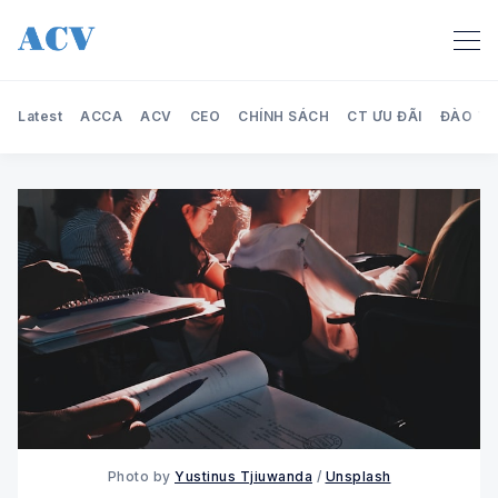
Latest
ACCA
ACV
CEO
CHÍNH SÁCH
CT ƯU ĐÃI
ĐÀO TẠ
Search Audit Care Việt Nam
Photo by
Yustinus Tjiuwanda
/
Unsplash