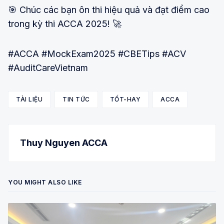
🎯 Chúc các bạn ôn thi hiệu quả và đạt điểm cao
trong kỳ thi ACCA 2025! 🚀
#ACCA #MockExam2025 #CBETips #ACV
#AuditCareVietnam
TÀI LIỆU
TIN TỨC
TỐT-HAY
ACCA
Thuy Nguyen ACCA
YOU MIGHT ALSO LIKE