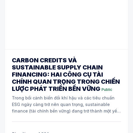
CARBON CREDITS VÀ
SUSTAINABLE SUPPLY CHAIN
FINANCING: HAI CÔNG CỤ TÀI
CHÍNH QUAN TRỌNG TRONG CHIẾN
LƯỢC PHÁT TRIỂN BỀN VỮNG
Public
Trong bối cảnh biến đổi khí hậu và các tiêu chuẩn
ESG ngày càng trở nên quan trọng, sustainable
finance (tài chính bền vững) đang trở thành một yếu
tố cốt lõi trong chiến lược của nhiều doanh nghiệp
toàn cầu. Hai công cụ tài chính đang được áp dụng