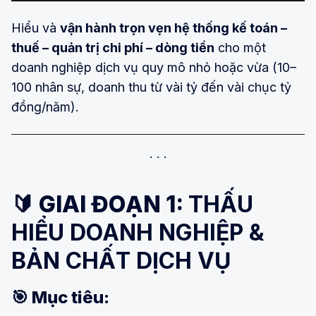
Hiểu và
vận hành trọn vẹn hệ thống kế toán –
thuế – quản trị chi phí – dòng tiền
cho một
doanh nghiệp dịch vụ quy mô nhỏ hoặc vừa (10–
100 nhân sự, doanh thu từ vài tỷ đến vài chục tỷ
đồng/năm).
🔰 GIAI ĐOẠN 1:
THẤU
HIỂU DOANH NGHIỆP &
BẢN CHẤT DỊCH VỤ
🎯 Mục tiêu: