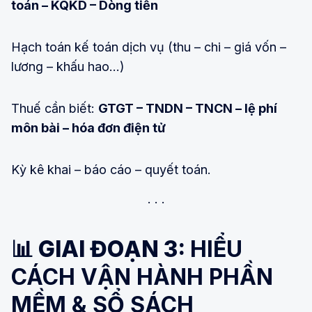
toán – KQKD – Dòng tiền
Hạch toán kế toán dịch vụ (thu – chi – giá vốn –
lương – khấu hao…)
Thuế cần biết:
GTGT – TNDN – TNCN – lệ phí
môn bài – hóa đơn điện tử
Kỳ kê khai – báo cáo – quyết toán.
📊 GIAI ĐOẠN 3:
HIỂU
CÁCH VẬN HÀNH PHẦN
MỀM & SỔ SÁCH