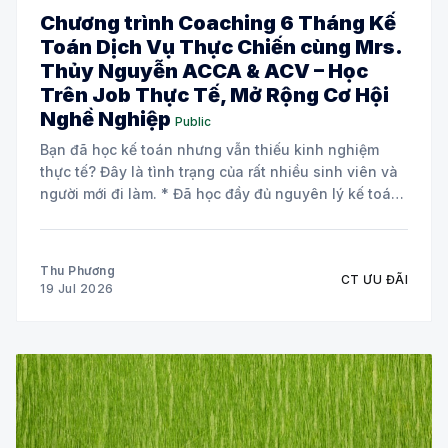
Chương trình Coaching 6 Tháng Kế
Toán Dịch Vụ Thực Chiến cùng Mrs.
Thủy Nguyễn ACCA & ACV – Học
Trên Job Thực Tế, Mở Rộng Cơ Hội
Nghề Nghiệp
Public
Bạn đã học kế toán nhưng vẫn thiếu kinh nghiệm
thực tế? Đây là tình trạng của rất nhiều sinh viên và
người mới đi làm. * Đã học đầy đủ nguyên lý kế toán
và các môn chuyên ngành. * Biết định khoản nhưng
chưa tự tin xử lý chứng từ
Thu Phương
CT ƯU ĐÃI
19 Jul 2026