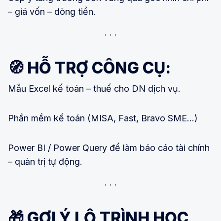
– giá vốn – dòng tiền.
🧭 HỖ TRỢ CÔNG CỤ:
Mẫu Excel kế toán – thuế cho DN dịch vụ.
Phần mềm kế toán (MISA, Fast, Bravo SME…)
Power BI / Power Query để làm báo cáo tài chính
– quản trị tự động.
🎁 GỢI Ý LỘ TRÌNH HỌC