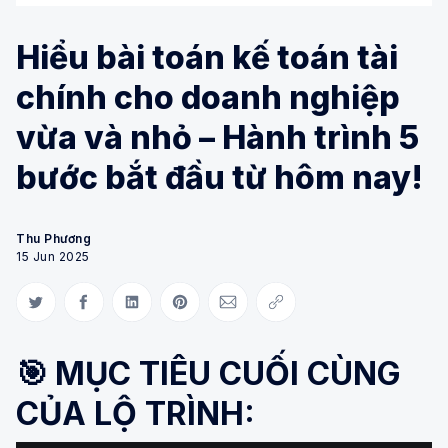
Hiểu bài toán kế toán tài
chính cho doanh nghiệp
vừa và nhỏ – Hành trình 5
bước bắt đầu từ hôm nay!
Thu Phương
15 Jun 2025
Share on Twitter
Share on Facebook
Share on LinkedIn
Share on Pinterest
Share via Email
Copy link
🎯
MỤC TIÊU CUỐI CÙNG
CỦA LỘ TRÌNH: