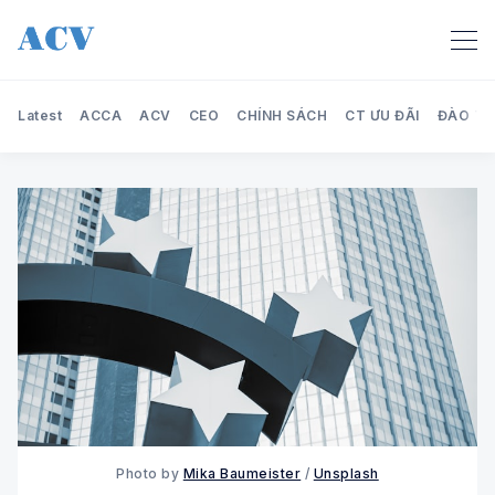
Latest
ACCA
ACV
CEO
CHÍNH SÁCH
CT ƯU ĐÃI
ĐÀO TẠ
Search Audit Care Việt
Photo by
Mika Baumeister
/
Unsplash