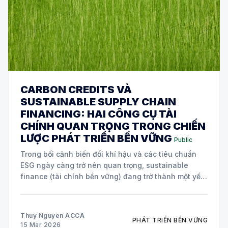
CARBON CREDITS VÀ
SUSTAINABLE SUPPLY CHAIN
FINANCING: HAI CÔNG CỤ TÀI
CHÍNH QUAN TRỌNG TRONG CHIẾN
LƯỢC PHÁT TRIỂN BỀN VỮNG
Public
Trong bối cảnh biến đổi khí hậu và các tiêu chuẩn
ESG ngày càng trở nên quan trọng, sustainable
finance (tài chính bền vững) đang trở thành một yếu
tố cốt lõi trong chiến lược của nhiều doanh nghiệp
toàn cầu. Hai công cụ tài chính đang được áp dụng
Thuy Nguyen ACCA
PHÁT TRIỂN BỀN VỮNG
15 Mar 2026