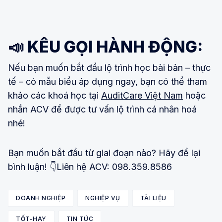
📣 KÊU GỌI HÀNH ĐỘNG:
Nếu bạn muốn bắt đầu lộ trình học bài bản – thực
tế – có mẫu biểu áp dụng ngay, bạn có thể tham
khảo các khoá học tại
AuditCare Việt Nam
hoặc
nhắn ACV để được tư vấn lộ trình cá nhân hoá
nhé!
Bạn muốn bắt đầu từ giai đoạn nào? Hãy để lại
bình luận! 👇Liên hệ ACV: 098.359.8586
DOANH NGHIỆP
NGHIỆP VỤ
TÀI LIỆU
TỐT-HAY
TIN TỨC