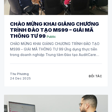
CHÀO MỪNG KHAI GIẢNG CHƯƠNG
TRÌNH ĐÀO TẠO MS99 – GIẢI MÃ
THÔNG TƯ 99
Public
CHÀO MỪNG KHAI GIẢNG CHƯƠNG TRÌNH ĐÀO TẠO
MS99 – GIẢI MÃ THÔNG TƯ 99 Ứng dụng thực tiễn
trong doanh nghiệp Trung tâm Đào tạo AuditCare
Vietnam (ACV) trân trọng chào mừng khai giảng
chương trình đào tạo MS99 – Giải mã Thông tư 99,
với sự tham gia của các
Thu Phương
ĐỐI TÁC
24 Dec 2025