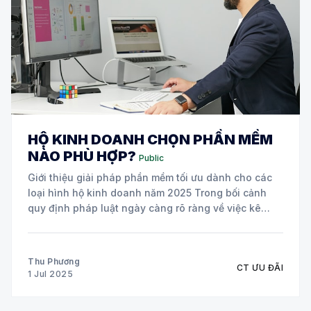
HỘ KINH DOANH CHỌN PHẦN MỀM
NÀO PHÙ HỢP?
Public
Giới thiệu giải pháp phần mềm tối ưu dành cho các
loại hình hộ kinh doanh năm 2025 Trong bối cảnh
quy định pháp luật ngày càng rõ ràng về việc kê
khai thuế, sử dụng hóa đơn điện tử, và áp dụng chế
độ kế toán theo Thông tư
Thu Phương
CT ƯU ĐÃI
1 Jul 2025