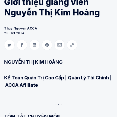
Giới thiệu giảng viên
Nguyễn Thị Kim Hoàng
Thuy Nguyen ACCA
23 Oct 2024
Share on Twitter
Share on Facebook
Share on LinkedIn
Share on Pinterest
Share via Email
Copy link
NGUYỄN THỊ KIM HOÀNG
Kế Toán Quản Trị Cao Cấp | Quản Lý Tài Chính |
ACCA Affiliate
TÓM TẮT CHUYÊN MÔN