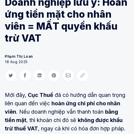
Doanh nghiệp lưu ý: Hoàn
ứng tiền mặt cho nhân
viên = MẤT quyền khấu
trừ VAT
Phạm Thị Loan
18 Aug 2025
Share on Twitter
Share on Facebook
Share on LinkedIn
Share on Pinterest
Share via Email
Copy link
Mới đây,
Cục Thuế
đã có hướng dẫn quan trọng
liên quan đến việc
hoàn ứng chi phí cho nhân
viên
. Nếu doanh nghiệp vẫn thanh toán
bằng
tiền mặt
, thì khoản chi đó sẽ
không được khấu
trừ thuế VAT
, ngay cả khi có hóa đơn hợp pháp.