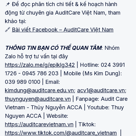
📌 Để đọc phân tích chi tiết & kế hoạch hành
động từ chuyên gia AuditCare Việt Nam, tham
khảo tại:
🔗
Bài viết Facebook – AuditCare Việt Nam
THÔNG TIN BẠN CÓ THỂ QUAN TÂM
: Nhóm
Zalo hỗ trợ tư vấn tại đây
https://zalo.me/g/epiklg342
| Hotline: 024 3991
1726 - 0945 786 203 | Mobile (Ms Kim Dung):
039 989 0100 | Email:
kimdung@auditcare.edu.vn
;
acv1@auditcare.vn
;
thuynguyen@auditcare.vn
| Fanpage: Audit Care
Vietnam - Thủy Nguyễn ACCA | Youtube: Thuy
Nguyen ACCA | Website:
https://auditcarevietnam.vn
| Tiktok:
https://www.tiktok.com/@auditcare_vietnam
|