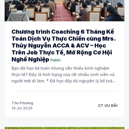
Chương trình Coaching 6 Tháng Kế
Toán Dịch Vụ Thực Chiến cùng Mrs.
Thủy Nguyễn ACCA & ACV – Học
Trên Job Thực Tế, Mở Rộng Cơ Hội
Nghề Nghiệp
Public
Bạn đã học kế toán nhưng vẫn thiếu kinh nghiệm
thực tế? Đây là tình trạng của rất nhiều sinh viên và
người mới đi làm. * Đã học đầy đủ nguyên lý kế toán
và các môn chuyên ngành. * Biết định khoản nhưng
chưa tự tin xử lý chứng từ
Thu Phương
CT ƯU ĐÃI
19 Jul 2026