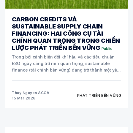
CARBON CREDITS VÀ
SUSTAINABLE SUPPLY CHAIN
FINANCING: HAI CÔNG CỤ TÀI
CHÍNH QUAN TRỌNG TRONG CHIẾN
LƯỢC PHÁT TRIỂN BỀN VỮNG
Public
Trong bối cảnh biến đổi khí hậu và các tiêu chuẩn
ESG ngày càng trở nên quan trọng, sustainable
finance (tài chính bền vững) đang trở thành một yếu
tố cốt lõi trong chiến lược của nhiều doanh nghiệp
toàn cầu. Hai công cụ tài chính đang được áp dụng
Thuy Nguyen ACCA
PHÁT TRIỂN BỀN VỮNG
15 Mar 2026