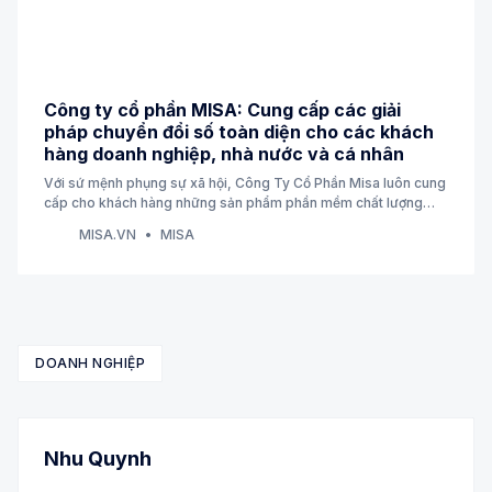
Công ty cổ phần MISA: Cung cấp các giải
pháp chuyển đổi số toàn diện cho các khách
hàng doanh nghiệp, nhà nước và cá nhân
Với sứ mệnh phụng sự xã hội, Công Ty Cổ Phần Misa luôn cung
cấp cho khách hàng những sản phẩm phần mềm chất lượng
nhất.Đội ngũ tư vấn, hỗ trợ khách hàng của MISA luôn sẵn sàng
MISA.VN
MISA
phục vụ 365 ngày/năm và 24 giờ/ngày
DOANH NGHIỆP
Nhu Quynh