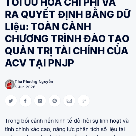
TỐI ƯU HÓA CHI PHÍ VÀ
RA QUYẾT ĐỊNH BẰNG DỮ
LIệu: TOÀN CẢNH
CHƯƠNG TRÌNH ĐÀO TẠO
QUẢN TRỊ TÀI CHÍNH CỦA
ACV TẠI PNJP
Thu Phương Nguyễn
5 Jun 2026
Share on Twitter
Share on Facebook
Share on LinkedIn
Share on Pinterest
Share via Email
Copy link
Trong bối cảnh nền kinh tế đòi hỏi sự linh hoạt và
tính chính xác cao, năng lực phân tích số liệu tài