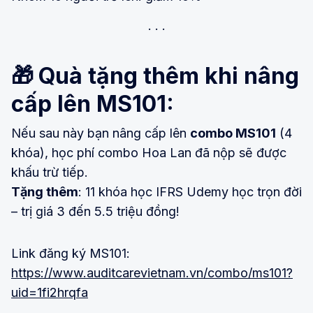
🎁
Quà tặng thêm khi nâng
cấp lên MS101:
Nếu sau này bạn nâng cấp lên
combo MS101
(4
khóa), học phí combo Hoa Lan đã nộp sẽ được
khấu trừ tiếp.
Tặng thêm
: 11 khóa học IFRS Udemy học trọn đời
– trị giá 3 đến 5.5 triệu đồng!
Link đăng ký MS101:
https://www.auditcarevietnam.vn/combo/ms101?
uid=1fi2hrqfa