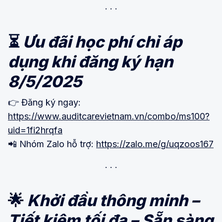
⏳
Ưu đãi học phí chỉ áp
dụng khi đăng ký hạn
8/5/2025
👉 Đăng ký ngay:
https://www.auditcarevietnam.vn/combo/ms100?
uid=1fi2hrqfa
📲 Nhóm Zalo hỗ trợ:
https://zalo.me/g/uqzoos167
🌟
Khởi đầu thông minh –
Tiết kiệm tối đa – Sẵn sàng