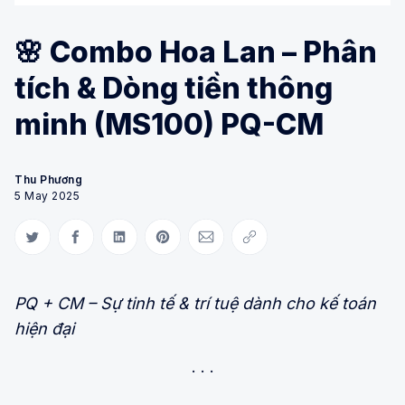
🌸 Combo Hoa Lan – Phân
tích & Dòng tiền thông
minh (MS100) PQ-CM
Thu Phương
5 May 2025
Share on Twitter
Share on Facebook
Share on LinkedIn
Share on Pinterest
Share via Email
Copy link
PQ + CM – Sự tinh tế & trí tuệ dành cho kế toán
hiện đại