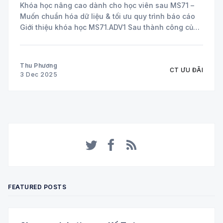
Khóa học nâng cao dành cho học viên sau MS71 –
Muốn chuẩn hóa dữ liệu & tối ưu quy trình báo cáo
Giới thiệu khóa học MS71.ADV1 Sau thành công của
chương trình MS71 – Excel Thực hành từ Cơ bản đến
Nâng cao, nhiều học viên bày tỏ nhu cầu
Thu Phương
CT ƯU ĐÃI
3 Dec 2025
Twitter
Facebook
RSS
FEATURED POSTS