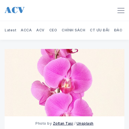
Latest
ACCA
ACV
CEO
CHÍNH SÁCH
CT ƯU ĐÃI
ĐÀO TẠ
Search Audit Care Việt Nam
Photo by
Zoltan Tasi
/
Unsplash