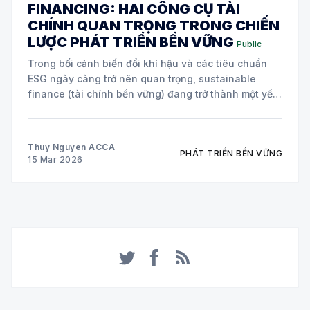
FINANCING: HAI CÔNG CỤ TÀI
CHÍNH QUAN TRỌNG TRONG CHIẾN
LƯỢC PHÁT TRIỂN BỀN VỮNG
Public
Trong bối cảnh biến đổi khí hậu và các tiêu chuẩn
ESG ngày càng trở nên quan trọng, sustainable
finance (tài chính bền vững) đang trở thành một yếu
tố cốt lõi trong chiến lược của nhiều doanh nghiệp
toàn cầu. Hai công cụ tài chính đang được áp dụng
Thuy Nguyen ACCA
PHÁT TRIỂN BỀN VỮNG
15 Mar 2026
Twitter
Facebook
RSS