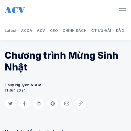
Latest
ACCA
ACV
CEO
CHÍNH SÁCH
CT ƯU ĐÃI
ĐÀO TẠ
Chương trình Mừng Sinh
Search Audit Care Việt Nam
Nhật
Thuy Nguyen ACCA
11 Jun 2024
Share on Twitter
Share on Facebook
Share on LinkedIn
Share on Pinterest
Share via Email
Copy link