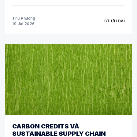
và các môn chuyên ngành. * Biết định khoản nhưng
chưa tự tin xử lý chứng từ
Thu Phương
CT ƯU ĐÃI
19 Jul 2026
CARBON CREDITS VÀ
SUSTAINABLE SUPPLY CHAIN