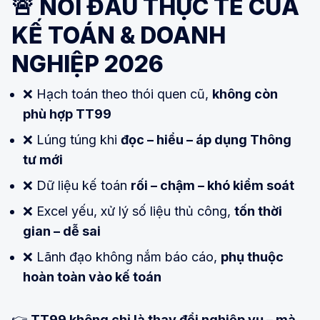
🚨 NỖI ĐAU THỰC TẾ CỦA
KẾ TOÁN & DOANH
NGHIỆP 2026
❌ Hạch toán theo thói quen cũ,
không còn
phù hợp TT99
❌ Lúng túng khi
đọc – hiểu – áp dụng Thông
tư mới
❌ Dữ liệu kế toán
rối – chậm – khó kiểm soát
❌ Excel yếu, xử lý số liệu thủ công,
tốn thời
gian – dễ sai
❌ Lãnh đạo không nắm báo cáo,
phụ thuộc
hoàn toàn vào kế toán
👉
TT99 không chỉ là thay đổi nghiệp vụ – mà