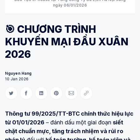
ngày 06/01/2026
🎯 CHƯƠNG TRÌNH
KHUYẾN MẠI ĐẦU XUÂN
2026
Nguyen Hang
10 Jan 2026
Share on Twitter
Share on Facebook
Share on LinkedIn
Share on Pinterest
Share via Email
Copy link
Thông tư 99/2025/TT-BTC chính thức hiệu lực
từ 01/01/2026
– đánh dấu một giai đoạn
siết
chặt chuẩn mực, tăng trách nhiệm và rủi ro
pháp lý
đối với
kế toán trưởng, kế toán viên và