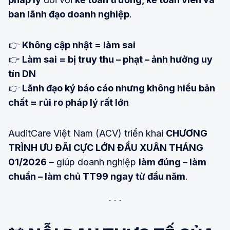
ban lãnh đạo doanh nghiệp
.
👉
Không cập nhật = làm sai
👉
Làm sai = bị truy thu – phạt – ảnh hưởng uy
tín DN
👉
Lãnh đạo ký báo cáo nhưng không hiểu bản
chất = rủi ro pháp lý rất lớn
AuditCare Việt Nam (ACV) triển khai
CHƯƠNG
TRÌNH ƯU ĐÃI CỰC LỚN ĐẦU XUÂN THÁNG
01/2026
– giúp doanh nghiệp
làm đúng – làm
chuẩn – làm chủ TT99 ngay từ đầu năm
.