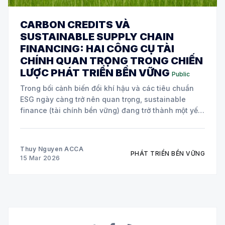
CARBON CREDITS VÀ
SUSTAINABLE SUPPLY CHAIN
FINANCING: HAI CÔNG CỤ TÀI
CHÍNH QUAN TRỌNG TRONG CHIẾN
LƯỢC PHÁT TRIỂN BỀN VỮNG
Public
Trong bối cảnh biến đổi khí hậu và các tiêu chuẩn
ESG ngày càng trở nên quan trọng, sustainable
finance (tài chính bền vững) đang trở thành một yếu
tố cốt lõi trong chiến lược của nhiều doanh nghiệp
toàn cầu. Hai công cụ tài chính đang được áp dụng
Thuy Nguyen ACCA
PHÁT TRIỂN BỀN VỮNG
15 Mar 2026