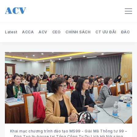
Latest
ACCA
ACV
CEO
CHÍNH SÁCH
CT ƯU ĐÃI
ĐÀO TẠ
Search Audit Care Việt Nam
Khai mạc chương trình đào tạo MS99 - Giải Mã Thông tư 99 –
Đào Tạo In-house tại Tổng Công Ty Du Lịch Hà Nội sáng