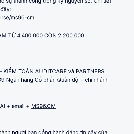
cho sự thành công trong kỷ nguyên số. Chi tiết
 đây:
ourse/ms96-cm
M TỪ 4.400.000 CÒN 2.200.000
– KIỂM TOÁN AUDITCARE và PARTNERS
89 Ngân hàng Cổ phần Quân đội - chi nhánh
ẠI + email +
MS96.CM
hành người bạn đồng hành đáng tin cậy của