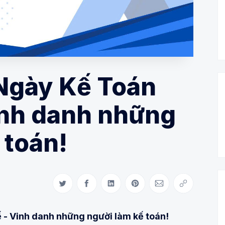
Ngày Kế Toán
inh danh những
 toán!
Share on Twitter
Share on Facebook
Share on LinkedIn
Share on Pinterest
Share via Email
Copy link
- Vinh danh những người làm kế toán!