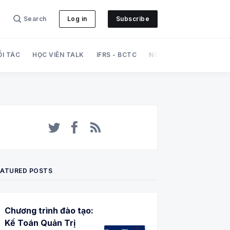
Search
Log in
Subscribe
ỐI TÁC
HỌC VIÊN TALK
IFRS - BCTC
NGHIỆP VỤ
PHÁT TRI
Twitter
Facebook
RSS
EATURED POSTS
Chương trình đào tạo:
Kế Toán Quản Trị