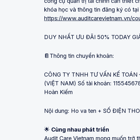
công cụ quản trị tài chính cần thiết 
khóa học và thông tin đăng ký có tại
https://www.auditcarevietnam.vn/c
DUY NHẤT ƯU ĐÃI 50% TODAY GIẢ
📔Thông tin chuyển khoản:
CÔNG TY TNHH TƯ VẤN KẾ TOÁN 
(VIỆT NAM) Số tài khoản: 11554567
Hoàn Kiếm
Nội dung: Ho va ten + SỐ ĐIỆN THO
🌟
Cùng nhau phát triển
Audit Care Vietnam mong muốn trở t