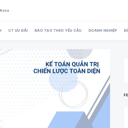
u Acca
H
CT ƯU ĐÃI
ĐÀO TẠO THEO YÊU CẦU
DOANH NGHIỆP
Đ
Search Audit Care Việt Nam
F