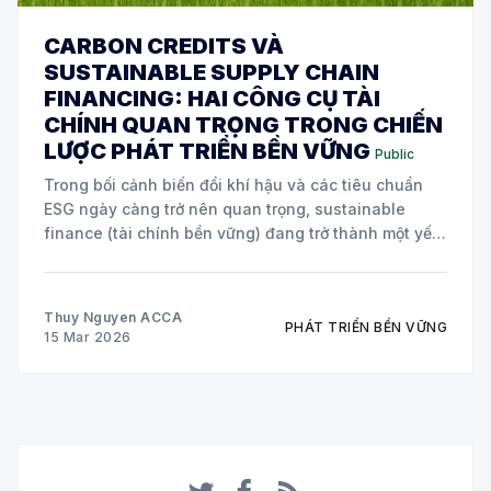
CARBON CREDITS VÀ
SUSTAINABLE SUPPLY CHAIN
FINANCING: HAI CÔNG CỤ TÀI
CHÍNH QUAN TRỌNG TRONG CHIẾN
LƯỢC PHÁT TRIỂN BỀN VỮNG
Public
Trong bối cảnh biến đổi khí hậu và các tiêu chuẩn
ESG ngày càng trở nên quan trọng, sustainable
finance (tài chính bền vững) đang trở thành một yếu
tố cốt lõi trong chiến lược của nhiều doanh nghiệp
toàn cầu. Hai công cụ tài chính đang được áp dụng
Thuy Nguyen ACCA
PHÁT TRIỂN BỀN VỮNG
15 Mar 2026