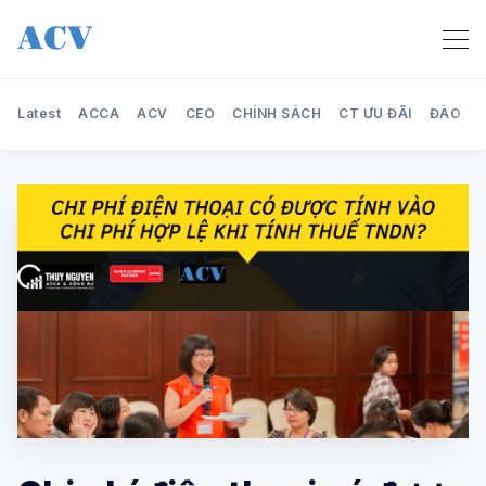
Latest
ACCA
ACV
CEO
CHÍNH SÁCH
CT ƯU ĐÃI
ĐÀO TẠ
Search Audit Care Việt Nam