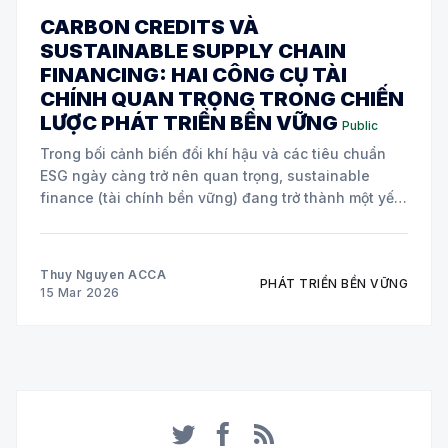
CARBON CREDITS VÀ
SUSTAINABLE SUPPLY CHAIN
FINANCING: HAI CÔNG CỤ TÀI
CHÍNH QUAN TRỌNG TRONG CHIẾN
LƯỢC PHÁT TRIỂN BỀN VỮNG
Public
Trong bối cảnh biến đổi khí hậu và các tiêu chuẩn
ESG ngày càng trở nên quan trọng, sustainable
finance (tài chính bền vững) đang trở thành một yếu
tố cốt lõi trong chiến lược của nhiều doanh nghiệp
toàn cầu. Hai công cụ tài chính đang được áp dụng
Thuy Nguyen ACCA
PHÁT TRIỂN BỀN VỮNG
15 Mar 2026