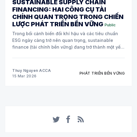
SUSTAINABLE SUPPLY CHAIN
FINANCING: HAI CÔNG CỤ TÀI
CHÍNH QUAN TRỌNG TRONG CHIẾN
LƯỢC PHÁT TRIỂN BỀN VỮNG
Public
Trong bối cảnh biến đổi khí hậu và các tiêu chuẩn
ESG ngày càng trở nên quan trọng, sustainable
finance (tài chính bền vững) đang trở thành một yếu
tố cốt lõi trong chiến lược của nhiều doanh nghiệp
toàn cầu. Hai công cụ tài chính đang được áp dụng
Thuy Nguyen ACCA
PHÁT TRIỂN BỀN VỮNG
15 Mar 2026
Twitter
Facebook
RSS