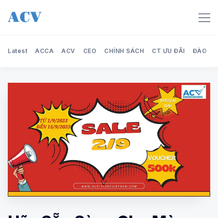
Latest
ACCA
ACV
CEO
CHÍNH SÁCH
CT ƯU ĐÃI
ĐÀO TẠ
Search Audit Care Việt Nam