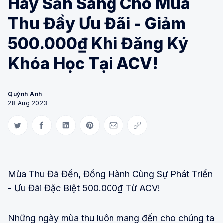
Hãy Sẵn Sàng Cho Mùa
Thu Đầy Ưu Đãi - Giảm
500.000₫ Khi Đăng Ký
Khóa Học Tại ACV!
Quỳnh Anh
28 Aug 2023
Share on Twitter
Share on Facebook
Share on LinkedIn
Share on Pinterest
Share via Email
Copy link
Mùa Thu Đã Đến, Đồng Hành Cùng Sự Phát Triển
- Ưu Đãi Đặc Biệt 500.000₫ Từ ACV!
Những ngày mùa thu luôn mang đến cho chúng ta