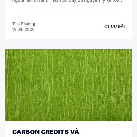
người mới đi làm. * Đã học đầy đủ nguyên lý kế toán
và các môn chuyên ngành. * Biết định khoản nhưng
chưa tự tin xử lý chứng từ
Thu Phương
CT ƯU ĐÃI
19 Jul 2026
CARBON CREDITS VÀ