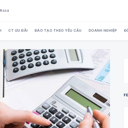
u Acca
H
CT ƯU ĐÃI
ĐÀO TẠO THEO YÊU CẦU
DOANH NGHIỆP
Đ
Search Audit Care Việt Nam
F