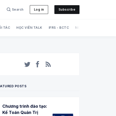
Search
Log in
Subscribe
ỐI TÁC
HỌC VIÊN TALK
IFRS - BCTC
NGHIỆP VỤ
PHÁT TRI
Twitter
Facebook
RSS
EATURED POSTS
Chương trình đào tạo:
Kế Toán Quản Trị