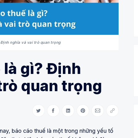
 Định nghĩa và vai trò quan trọng
 là gì? Định
 trò quan trọng
Share on Twitter
Share on Facebook
Share on LinkedIn
Share on Pinterest
Share via Email
Copy link
n nay, báo cáo thuế là một trong những yếu tố