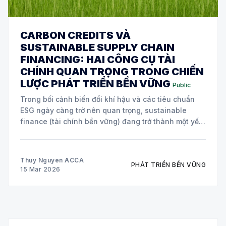
CARBON CREDITS VÀ
SUSTAINABLE SUPPLY CHAIN
FINANCING: HAI CÔNG CỤ TÀI
CHÍNH QUAN TRỌNG TRONG CHIẾN
LƯỢC PHÁT TRIỂN BỀN VỮNG
Public
Trong bối cảnh biến đổi khí hậu và các tiêu chuẩn
ESG ngày càng trở nên quan trọng, sustainable
finance (tài chính bền vững) đang trở thành một yếu
tố cốt lõi trong chiến lược của nhiều doanh nghiệp
toàn cầu. Hai công cụ tài chính đang được áp dụng
Thuy Nguyen ACCA
PHÁT TRIỂN BỀN VỮNG
15 Mar 2026