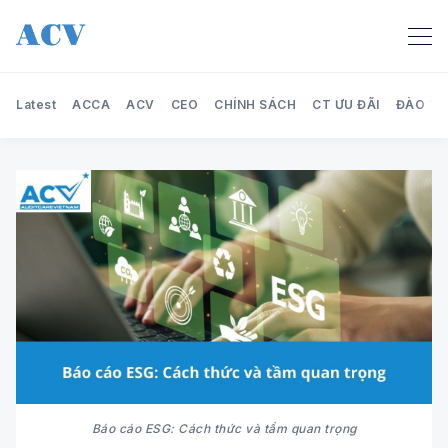
Latest
ACCA
ACV
CEO
CHÍNH SÁCH
CT ƯU ĐÃI
ĐÀO TẠ
Search Audit Care Việt Nam
Báo cáo ESG: Cách thức và tầm quan trọng