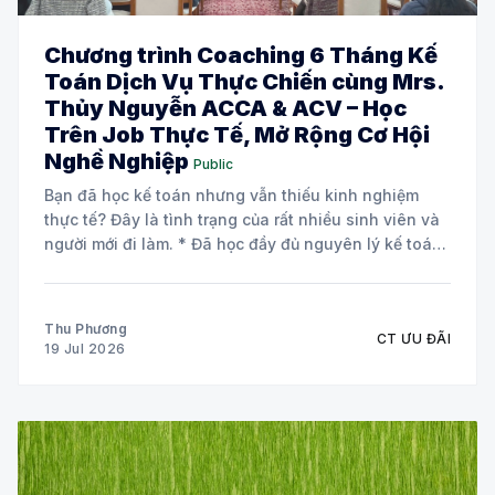
Chương trình Coaching 6 Tháng Kế
Toán Dịch Vụ Thực Chiến cùng Mrs.
Thủy Nguyễn ACCA & ACV – Học
Trên Job Thực Tế, Mở Rộng Cơ Hội
Nghề Nghiệp
Public
Bạn đã học kế toán nhưng vẫn thiếu kinh nghiệm
thực tế? Đây là tình trạng của rất nhiều sinh viên và
người mới đi làm. * Đã học đầy đủ nguyên lý kế toán
và các môn chuyên ngành. * Biết định khoản nhưng
chưa tự tin xử lý chứng từ
Thu Phương
CT ƯU ĐÃI
19 Jul 2026