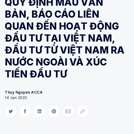
QUY ĐỊNH MẪU VĂN
BẢN, BÁO CÁO LIÊN
QUAN ĐẾN HOẠT ĐỘNG
ĐẦU TƯ TẠI VIỆT NAM,
ĐẦU TƯ TỪ VIỆT NAM RA
NƯỚC NGOÀI VÀ XÚC
TIẾN ĐẦU TƯ
Thuy Nguyen ACCA
14 Jan 2022
Share on Twitter
Share on Facebook
Share on LinkedIn
Share on Pinterest
Share via Email
Copy link