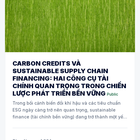
CARBON CREDITS VÀ
SUSTAINABLE SUPPLY CHAIN
FINANCING: HAI CÔNG CỤ TÀI
CHÍNH QUAN TRỌNG TRONG CHIẾN
LƯỢC PHÁT TRIỂN BỀN VỮNG
Public
Trong bối cảnh biến đổi khí hậu và các tiêu chuẩn
ESG ngày càng trở nên quan trọng, sustainable
finance (tài chính bền vững) đang trở thành một yếu
tố cốt lõi trong chiến lược của nhiều doanh nghiệp
toàn cầu. Hai công cụ tài chính đang được áp dụng