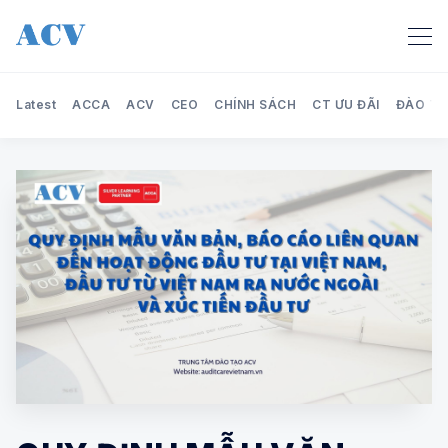
Latest
ACCA
ACV
CEO
CHÍNH SÁCH
CT ƯU ĐÃI
ĐÀO TẠ
Search Audit Care Việt Nam