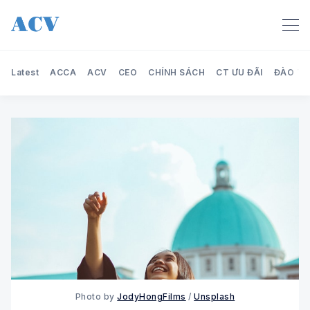
Latest
ACCA
ACV
CEO
CHÍNH SÁCH
CT ƯU ĐÃI
ĐÀO TẠ
Search Audit Care Việt Nam
Photo by
JodyHongFilms
/
Unsplash