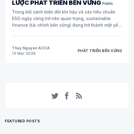
LƯỢC PHÁT TRIỂN BỀN VỮNG
Public
Trong bối cảnh biến đổi khí hậu và các tiêu chuẩn
ESG ngày càng trở nên quan trọng, sustainable
finance (tài chính bền vững) đang trở thành một yếu
tố cốt lõi trong chiến lược của nhiều doanh nghiệp
toàn cầu. Hai công cụ tài chính đang được áp dụng
Thuy Nguyen ACCA
PHÁT TRIỂN BỀN VỮNG
15 Mar 2026
Twitter
Facebook
RSS
FEATURED POSTS