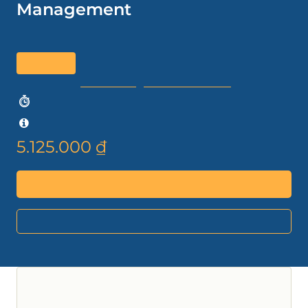
Management
F9 ACCA – Financial Management (MS29) Khóa
học được mở 24/7 trong vòng 3 tháng
F9 ACCA
Giảng viên
Hà Thị Lục
,
Đặng Hồng Thu
Thời gian sử dụng: 92 days
Cập nhật:
07-06-2025
5.125.000 ₫
Mua khoá học
Link Affiliate
Bạn sẽ học được gì